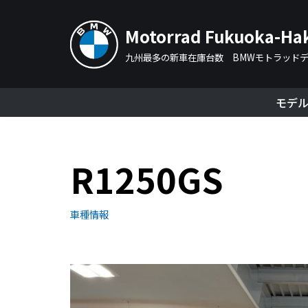
Motorrad Fukuoka-Ha
コ
ン
九州最多の新車在庫台数 BMWモトラッド
テ
ン
モデ
ツ
へ
ス
R1250GS
キ
ッ
プ
車種情報