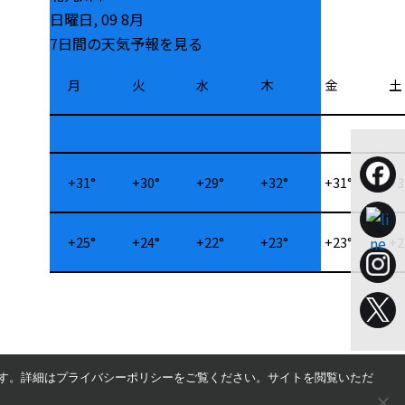
日曜日, 09 8月
7日間の天気予報を見る
月
火
水
木
金
土
+
31°
+
30°
+
29°
+
32°
+
31°
+
3
+
25°
+
24°
+
22°
+
23°
+
23°
+
2
す。詳細はプライバシーポリシーをご覧ください。サイトを閲覧いただ
© 2022 Motorrad Fukuoka-