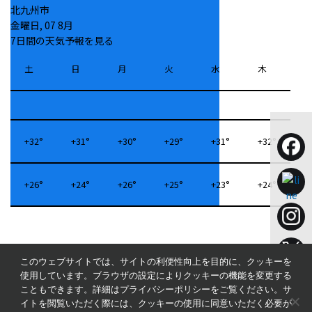
北九州市
金曜日, 07 8月
7日間の天気予報を見る
土
日
月
火
水
木
+
32°
+
31°
+
30°
+
29°
+
31°
+
32°
+
26°
+
24°
+
26°
+
25°
+
23°
+
24°
このウェブサイトでは、サイトの利便性向上を目的に、クッキーを
使用しています。ブラウザの設定によりクッキーの機能を変更する
こともできます。詳細はプライバシーポリシーをご覧ください。サ
プライバシーポリシー
イトを閲覧いただく際には、クッキーの使用に同意いただく必要が