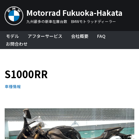
Motorrad Fukuoka-Hakata
コ
九州最多の新車在庫台数 BMWモトラッドディーラー
ン
テ
モデル
アフターサービス
会社概要
FAQ
ン
お問合わせ
ツ
へ
ス
キ
S1000RR
ッ
プ
車種情報