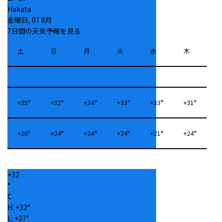
Hakata
金曜日, 07 8月
7日間の天気予報を見る
土
日
月
火
水
木
+
35°
+
32°
+
34°
+
33°
+
33°
+
31°
+
26°
+
24°
+
24°
+
24°
+
21°
+
24°
+
32
°
C
H:
+
32°
L:
+
27°