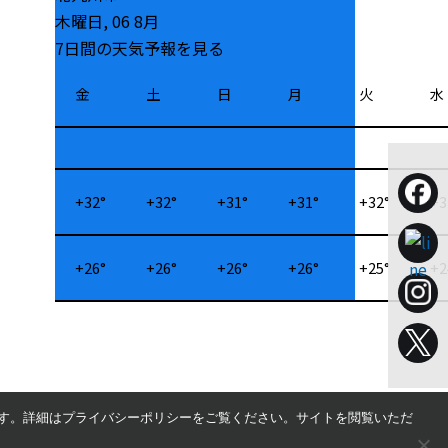
木曜日, 06 8月
7日間の天気予報を見る
金
土
日
月
火
水
+
32°
+
32°
+
31°
+
31°
+
32°
+
3
+
26°
+
26°
+
26°
+
26°
+
25°
+
2
す。詳細はプライバシーポリシーをご覧ください。サイトを閲覧いただ
© 2022 Motorrad Fukuoka-