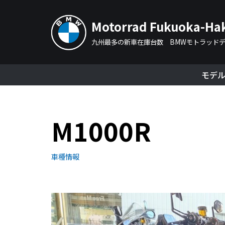
Motorrad Fukuoka-Ha
コ
ン
九州最多の新車在庫台数 BMWモトラッド
テ
ン
モデ
ツ
へ
ス
M1000R
キ
ッ
プ
車種情報